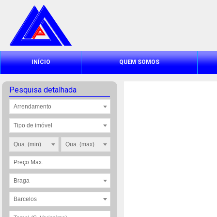
INÍCIO
QUEM SOMOS
Pesquisa detalhada
Arrendamento
Tipo de imóvel
Qua. (min)
Qua. (max)
Braga
Barcelos