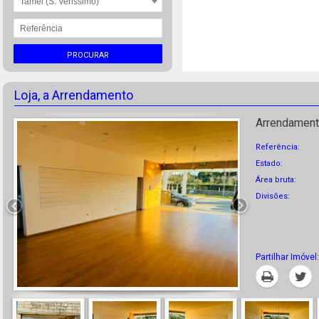
Tamel (S. Verissimo)
PROCURAR
Loja, a Arrendamento
Arrendament
Referência:
Estado:
Área bruta:
Divisões:
Partilhar Imóvel:
Imprimir
T