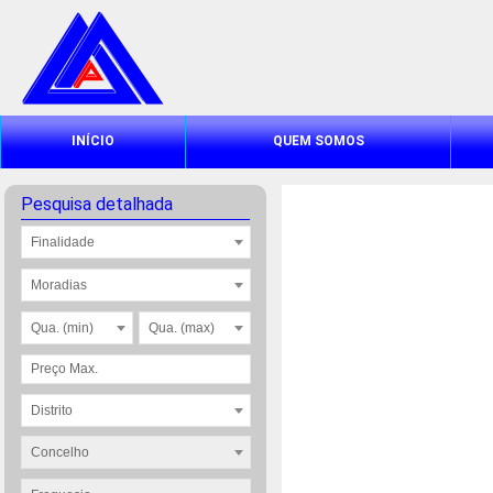
INÍCIO
QUEM SOMOS
Pesquisa detalhada
Finalidade
Moradias
Qua. (min)
Qua. (max)
Distrito
Concelho