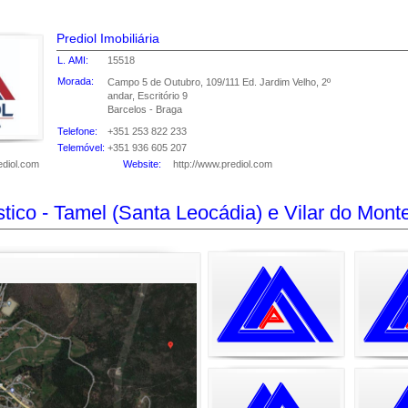
Prediol Imobiliária
L. AMI:
15518
Morada:
Campo 5 de Outubro, 109/111 Ed. Jardim Velho, 2º
andar, Escritório 9
Barcelos - Braga
Telefone:
+351 253 822 233
Telemóvel:
+351 936 605 207
diol.com
Website:
http://www.prediol.com
Terreno rústico - Tamel (Santa Leocádia) e Vilar do M