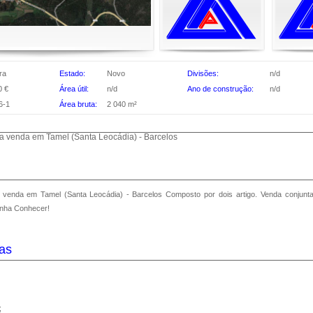
ra
Estado:
Novo
Divisões:
n/d
0 €
Área útil:
n/d
Ano de construção:
n/d
6-1
Área bruta:
2 040 m²
Terreno rústico para venda em Tamel (Santa Leocádia) - Barcelos
Composto por dois artigo. Venda conjunta de ambos. Área de
nha Conhecer!
cas
;