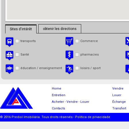
obtenir les directions
Sites d'intérêt
transports
Commerce
Santé
pharmacies
éducation / enseignement
loisirs / sport
Home
Vendre
Entretien
Louer
Acheter - Vendre - Louer
Échange
Contacts
Transfert
© 2016 Prediol Imobiliária. Tous droits réservés -
Política de privacidade