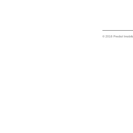
© 2016 Prediol Imobiliá