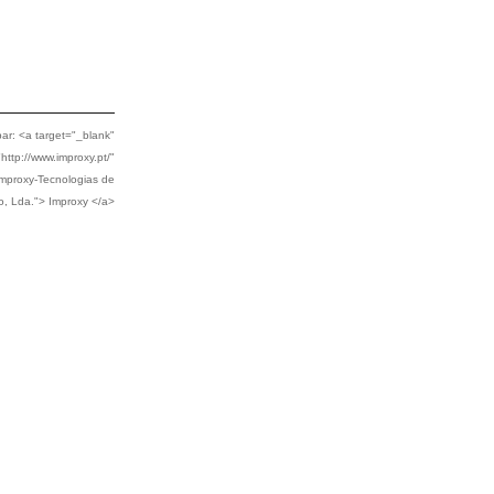
ar: <a target="_blank"
http://www.improxy.pt/"
"Improxy-Tecnologias de
o, Lda."> Improxy </a>